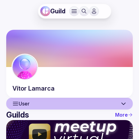
Guild
Vítor
Lamarca
User
Guilds
More
User
Events