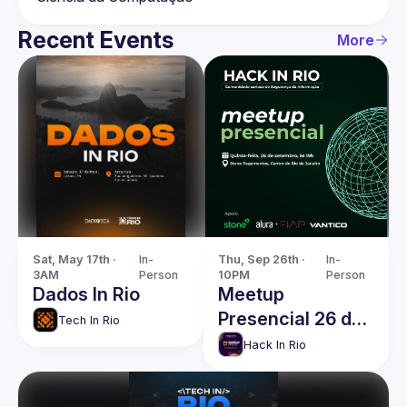
Recent Events
More
Sat, May 17th · 
In-
Thu, Sep 26th · 
In-
3AM
Person
10PM
Person
Dados In Rio
Meetup
Presencial 26 de
Tech In Rio
Setembro - Hack
Hack In Rio
In Rio