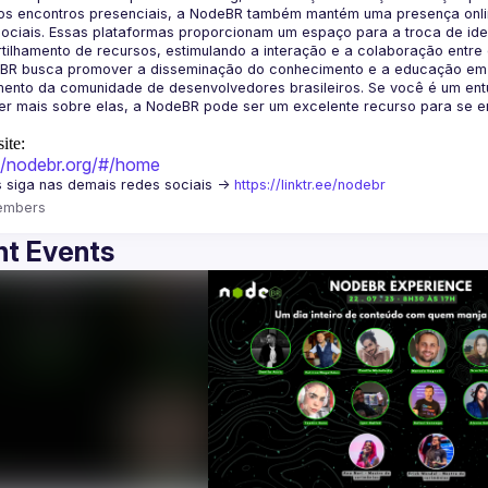
os encontros presenciais, a NodeBR também mantém uma presença online
ociais. Essas plataformas proporcionam um espaço para a troca de idei
BR busca promover a disseminação do conhecimento e a educação em Jav
ento da comunidade de desenvolvedores brasileiros. Se você é um entu
r mais sobre elas, a NodeBR pode ser um excelente recurso para se env
ite:
://nodebr.org/#/home
 siga nas demais redes sociais -> 
https://linktr.ee/nodebr
embers
t Events