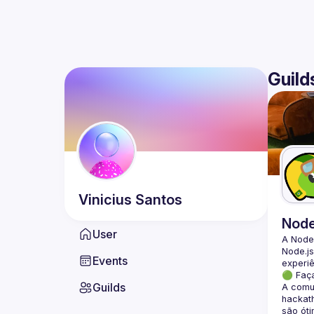
Guild
Vinicius
Santos
Nod
User
A Node
Node.js
Events
🟢 Faç
Guilds
A comun
hackath