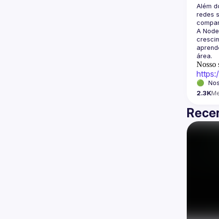
Além d
redes s
A Node
crescim
aprende
Nosso s
https
🟢  Nos
2.3K
M
Recen