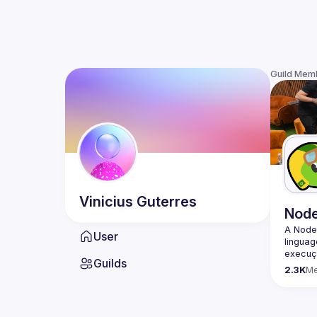
Guild Mem
Vinicius
Guterres
Nod
A Node
User
lingua
execuçã
Guilds
program
2.3K
M
conheci
🟢 Faç
https:/