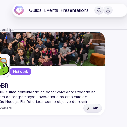
Guilds
Events
Presentations
berships
Network
eBR
BR é uma comunidade de desenvolvedores focada na 
gem de programação JavaScript e no ambiente de 
o Node.js. Ela foi criada com o objetivo de reunir 
adores brasileiros interessados em compartilhar 
embers
Join
mentos, trocar experiências e fortalecer a comunidade 
a parte da nossa comunidade no Discord ->
/discord.gg/rbNpcCu4