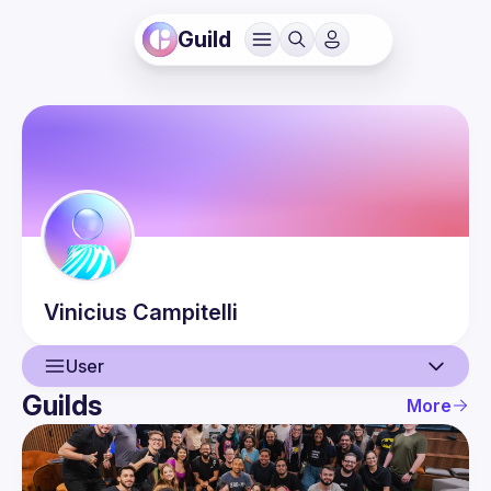
Guild
Vinicius
Campitelli
User
Guilds
More
User
Guilds