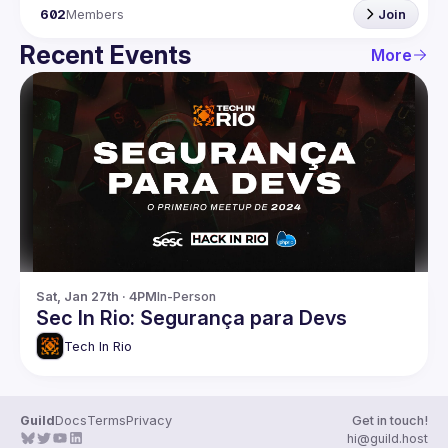
602
Members
Join
Recent Events
More
Sat, Jan 27th · 4PM
In-Person
Sec In Rio: Segurança para Devs
Tech In Rio
Guild
Docs
Terms
Privacy
Get in touch!
hi@guild.host