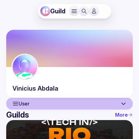
Guild
Vinicius
Abdala
User
Guilds
More
User
Events