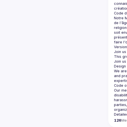
connais
Notre M
de l'âg
religio
soit en
présent
Version 
Join us
Join us
We are 
and pra
Our mee
disabil
harassm
parties
Detaile
126
Me