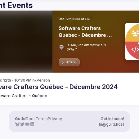
t Events
c 12th · 10:30PM
In-Person
ware Crafters Québec - Décembre 2024
tware Crafters - Québec
Guild
Docs
Terms
Privacy
Get in touch!
hi@guild.host