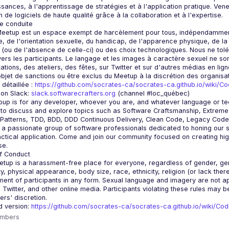
sances, à l'apprentissage de stratégies et à l'application pratique. Ven
eetup est un espace exempt de harcèlement pour tous, indépendamment du
e, de l'orientation sexuelle, du handicap, de l'apparence physique, de la ta
n (ou de l'absence de celle-ci) ou des choix technologiques. Nous ne to
vers les participants. Le langage et les images à caractère sexuel ne so
ations, des ateliers, des fêtes, sur Twitter et sur d'autres médias en lig
détaillée : 
https://github.com/socrates-ca/socrates-ca.github.io/wiki/C
 on Slack: 
slack.softwarecrafters.org
 (channel #loc_québec)
 to discuss and explore topics such as Software Craftsmanship, Extreme
a passionate group of software professionals dedicated to honing our ski
ctical application. Come and join our community focused on creating high
tup is a harassment-free place for everyone, regardless of gender, gende
ity, physical appearance, body size, race, ethnicity, religion (or lack the
ent of participants in any form. Sexual language and imagery are not app
, Twitter, and other online media. Participants violating these rules may 
d version: 
https://github.com/socrates-ca/socrates-ca.github.io/wiki/Co
mbers