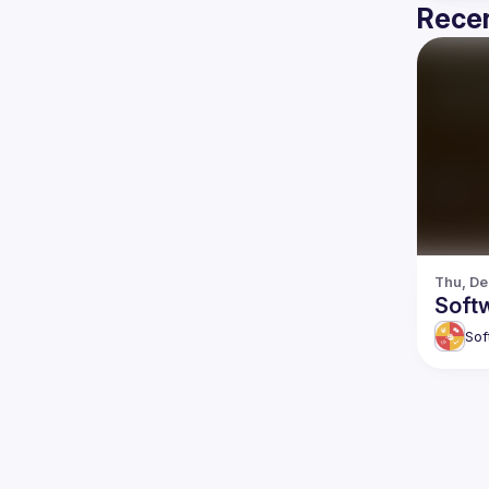
Recen
Thu, De
Soft
Sof