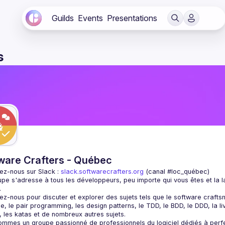
Guilds
Events
Presentations
s
ware Crafters - Québec
ez-nous sur Slack : 
slack.softwarecrafters.org
 (canal #loc_québec)
pe s'adresse à tous les développeurs, peu importe qui vous êtes et la l
ez-nous pour discuter et explorer des sujets tels que le software crafts
lle, le pair programming, les design patterns, le TDD, le BDD, le DDD, la li
ommes un groupe passionné de professionnels du logiciel dédiés à perf