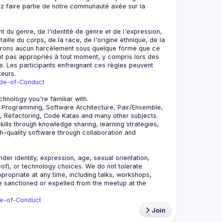
ez faire partie de notre communauté axée sur la 
 genre, de l'identité de genre et de l'expression, 
ille du corps, de la race, de l'origine ethnique, de la 
lérons aucun harcèlement sous quelque forme que ce 
nt pas appropriés à tout moment, y compris lors des 
ne. Les participants enfreignant ces règles peuvent 
ode-of-Conduct
 Programming, Software Architecture, Pair/Ensemble, 
lls through knowledge sharing, learning strategies, 
-quality software through collaboration and 
r identity, expression, age, sexual orientation, 
reof), or technology choices. We do not tolerate 
ropriate at any time, including talks, workshops, 
be sanctioned or expelled from the meetup at the 
de-of-Conduct
Join