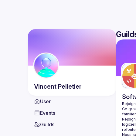
Guild
Vincent
Pelletier
Soft
User
Rejoign
Ce grou
Events
Rejoign
Guilds
logicie
Nous s