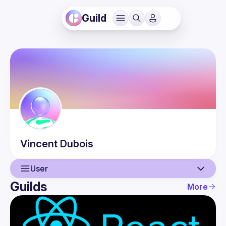
Guild
Vincent
Dubois
User
Guilds
More
User
Events