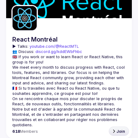
Guilds
React Montréal
▶️ 
Talks: 
youtube.com/@ReactMTL
👥 Discuss: 
discord.gg/kddEWbFhbc
🇬🇧 If you work or want to learn React or React Native, this 
We meet every month to discuss progress with React, cool 
tools, features, and libraries. Our focus is on helping the 
Montreal React community grow, providing each other with 
🇫🇷 Si tu travailles avec React ou React Native, ou que tu 
On se rencontre chaque mois pour discuter le progrès de 
React, de nouveaux outils, fonctionnalités et librairies. 
Notre but est d'aider à agrandir la communauté React de 
Montréal, et de s'entraider en partageant nos dernières 
trouvailles et en collaborant pour régler nos problèmes 
618
Members
Join