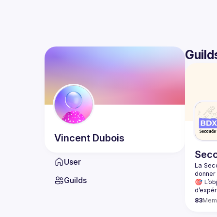
Guild
Vincent
Dubois
Seco
User
La Sec
donner 
Guilds
🎯 L’ob
83
Mem