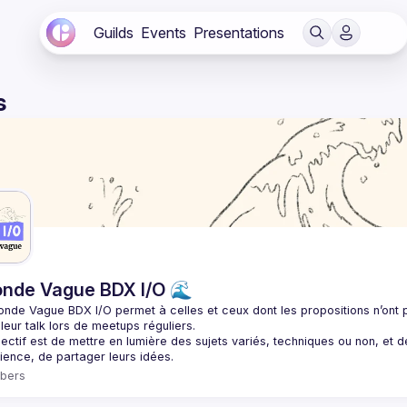
Guilds
Events
Presentations
s
nde Vague BDX I/O 🌊
onde Vague BDX I/O
 permet à celles et ceux dont les propositions n’ont
leur talk lors de meetups réguliers.
jectif est de mettre en lumière des sujets variés, techniques ou non, et d
bers