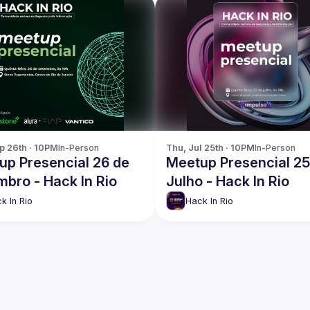
p 26th · 10PM
In-Person
Thu, Jul 25th · 10PM
In-Person
up Presencial 26 de
Meetup Presencial 25
bro - Hack In Rio
Julho - Hack In Rio
k In Rio
Hack In Rio