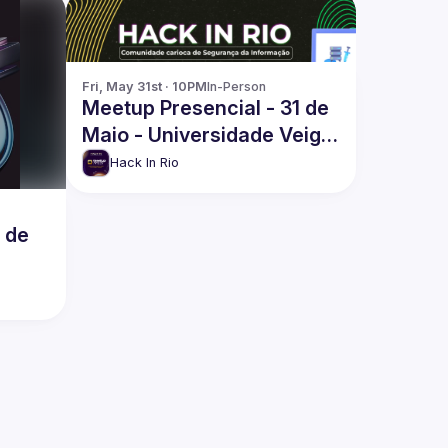
Fri, May 31st · 10PM
In-Person
Meetup Presencial - 31 de
Maio - Universidade Veiga
de Almeida / Campus
Hack In Rio
Tijuca
 de