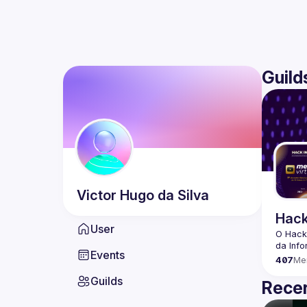
Guild
Victor
Hugo da Silva
Hack
User
O Hack
Events
407
Me
Guilds
Recen