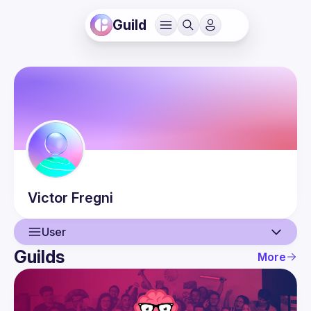
Guild
Victor
Fregni
User
Guilds
More
User
Events