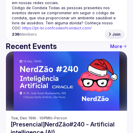
em nossas redes sociais.
Código de Conduta
 Todas as pessoas presentes nos 
eventos devem se comprometer em seguir o código de 
conduta, que visa proporcionar um ambiente saudável e 
livre de assédios. Tem alguma dúvida? Conheça nosso 
COC: 
https://pt-br.confcodeofconduct.com/
236
Members
Join
Recent Events
More
Tue, Dec 16th · 10PM
In-Person
[Presencial]NerdZão#240 - Artificial
intelligence (AI)