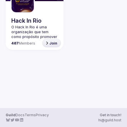
Guilds
Hack In Rio
O Hack In Rio é uma 
organização que tem 
como propósito promover 
o desenvolvimento de 
407
Members
Join
uma comunidade local 
sobre Segurança da 
Informação, por meio da 
realização de encontros 
entre entusiastas, 
profissionais da área e 
Guild
Docs
Terms
Privacy
Get in touch!
hi@guild.host