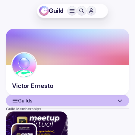
Guild
Victor
Ernesto
Guilds
Guild Memberships
User
Events