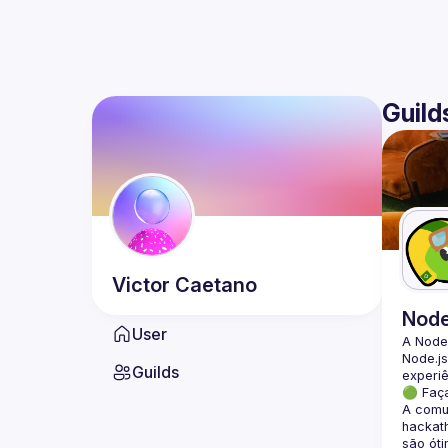
Guild
Victor
Caetano
Nod
User
A Node
Node.js
Guilds
🟢 Faç
A comun
hackath