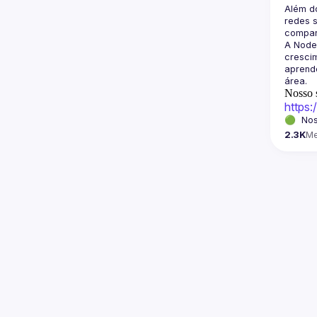
Além d
redes s
A Node
crescim
aprende
Nosso s
https
🟢  Nos
2.3K
M