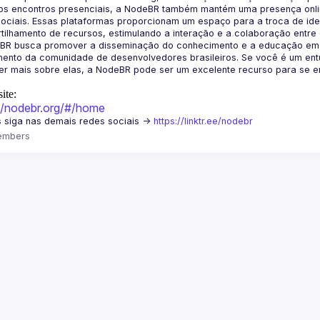
os encontros presenciais, a NodeBR também mantém uma presença online
ociais. Essas plataformas proporcionam um espaço para a troca de idei
BR busca promover a disseminação do conhecimento e a educação em Jav
ento da comunidade de desenvolvedores brasileiros. Se você é um entu
r mais sobre elas, a NodeBR pode ser um excelente recurso para se env
ite:
://nodebr.org/#/home
 siga nas demais redes sociais -> 
https://linktr.ee/nodebr
embers