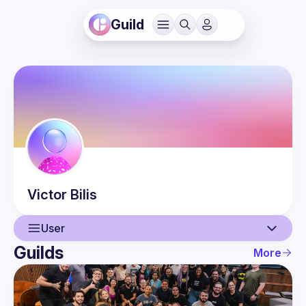
Guild
Victor
Bilis
User
Guilds
More
User
Events