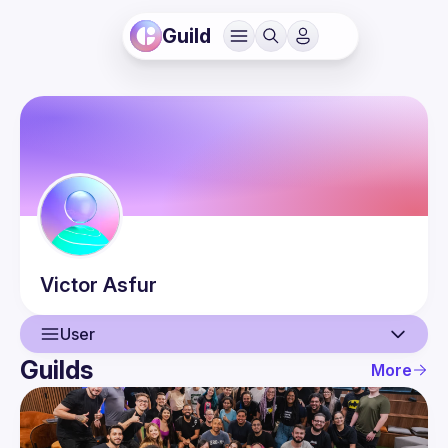
Guild
Victor
Asfur
User
Guilds
More
User
Events