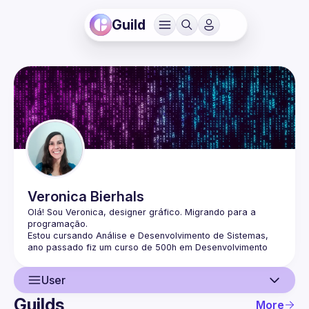
Guild
Veronica
Bierhals
Olá! Sou Veronica, designer gráfico. Migrando para a 
Estou cursando Análise e Desenvolvimento de Sistemas, 
ano passado fiz um curso de 500h em Desenvolvimento 
Também tenho conhecimento em Python, PostgreSQL, 
User
Este ano estou focando meus estudos em Ciência de 
Guilds
More