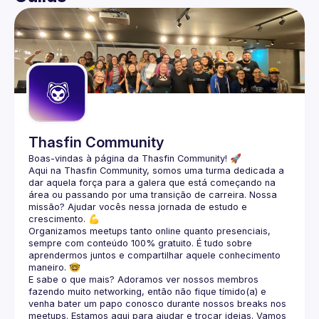
User
Tenho maior interesse em backend, big data, machine 
Events
Esse ano me inscrevi em duas atividades extracurriculares 
(monitoria e iniciação científica) e estou aguardando os 
Guilds
Entre 2026 e 2028 quero fazer mestrado de Ciência da 
Meu Linkedin 
https://www.linkedin.com/in/veronicabierhals/
https://github.com/veronicabierhals
Thasfin Community
Boas-vindas à página da 
Thasfin Community
! 🚀
Aqui na Thasfin Community, somos uma turma dedicada a 
dar aquela força para a galera que está 
começando na 
área ou passando por uma transição de carreira
. Nossa 
missão? Ajudar vocês nessa jornada de estudo e 
crescimento. 💪
Organizamos 
meetups tanto online quanto presenciais
, 
sempre com conteúdo 
100% gratuito.
 É tudo sobre 
aprendermos juntos e compartilhar aquele conhecimento 
maneiro. 🤓
E sabe o que mais? Adoramos ver nossos membros 
fazendo muito 
networking
, então não fique tímido(a) e 
venha bater um papo conosco durante nossos breaks nos 
meetups. Estamos aqui para ajudar e trocar ideias. Vamos 