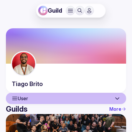
Guild
Tiago
Brito
User
Guilds
More
User
Events