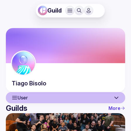
Guild
Tiago
Bisolo
User
Guilds
More
User
Events