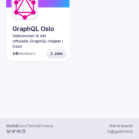
Guilds
GraphQL Oslo
Velkommen til det 
offisielle GraphQL-miljøet i 
Dette er en møteplass for 
16
Members
Join
de som er interessert i å 
dele erfaringer og lære 
mer om hvordan GraphQL 
kan bidra til å koble 
sammen og 
tilgjengeliggjøre data på 
en enkel og brukervennlig 
Guild
Docs
Terms
Privacy
Get in touch!
hi@guild.host