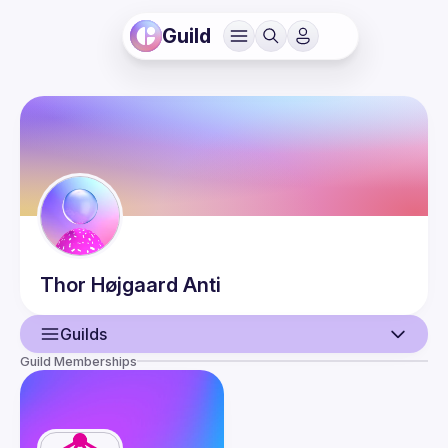
Guild
Thor Højgaard
Anti
Guilds
Guild Memberships
User
Events