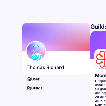
Guild
Thomas
Richard
Mont
User
L'objec
Guilds
Ce grou
Au-delà