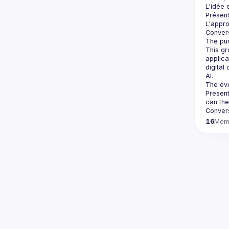
Présent
This gr
applica
digital
Present
16
Mem