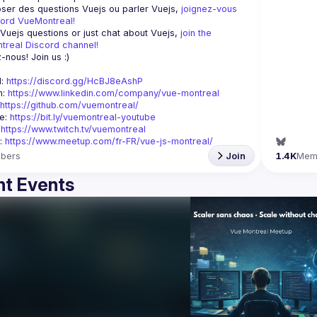
ser des questions Vuejs ou parler Vuejs, 
joignez-vous 
ord VueMontreal! 
Vuejs questions or just chat about Vuejs, 
join the 
real Discord channel! 
-nous! Join us :) 
: 
https://discord.gg/HcBJ8eAshP
: 
https://www.linkedin.com/company/vue-montreal
https://github.com/vuemontreal/
e: 
https://bit.ly/vuemontreal-youtube
 
https://www.twitch.tv/vuemontreal
: 
https://www.meetup.com/fr-FR/vue-js-montreal/
bers
Join
1.4K
Mem
t Events