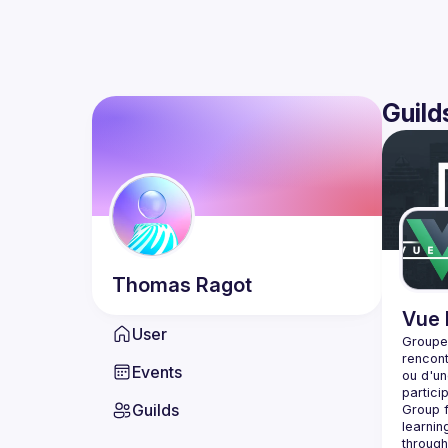
Guild
Thomas
Ragot
Vue 
User
Groupe 
rencont
Events
ou d'un
Guilds
Group f
learnin