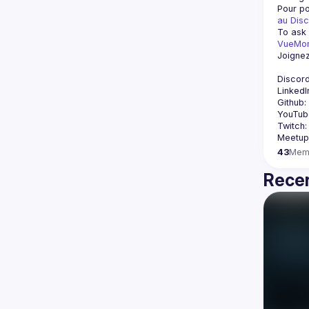
Pour po
au Disc
To ask 
VueMont
Joignez
Discord
LinkedIn
Github: 
YouTub
Twitch:
Meetup
43
Mem
Recen