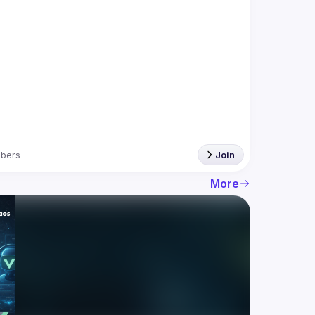
bers
Join
More