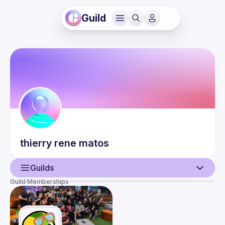
Guild
thierry rene
matos
Guilds
Guild Memberships
User
Events