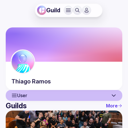
Guild
Thiago
Ramos
User
Guilds
More
User
Guilds