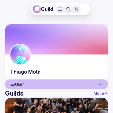
Guild
Thiago
Mota
User
Guilds
More
User
Events