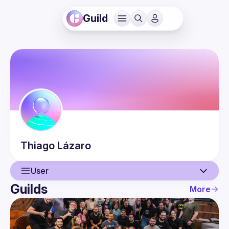
Guild
Thiago
Lázaro
User
Guilds
More
User
Events