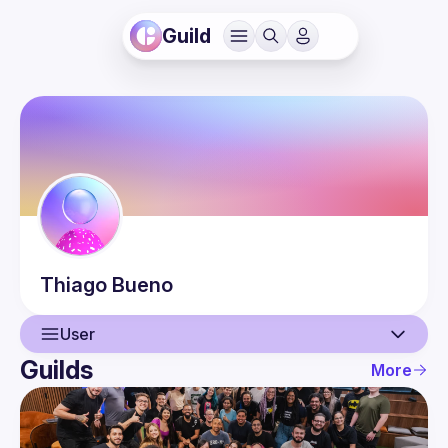
Guild
Thiago
Bueno
User
Guilds
More
User
Guilds