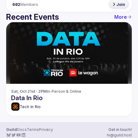
602
Members
Join
Recent Events
More
Sat, Oct 21st · 2PM
In-Person & Online
Data In Rio
Tech In Rio
Guild
Docs
Terms
Privacy
Get in touch!
hi@guild.host