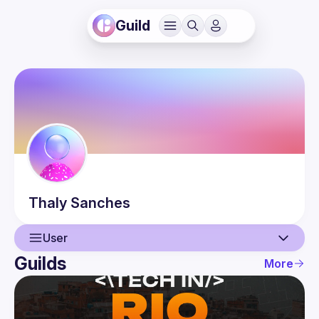
Guild
Thaly
Sanches
User
Guilds
More
User
Events