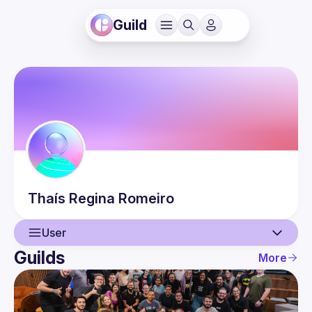
Guild
Thaís Regina
Romeiro
User
Guilds
More
User
Guilds