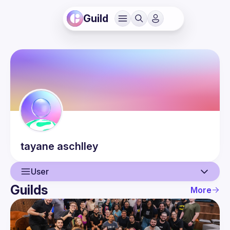
Guild
tayane
aschlley
User
Guilds
More
User
Events