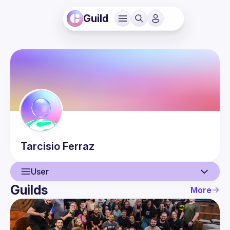
Guild
Tarcisio
Ferraz
User
Guilds
More
User
Events