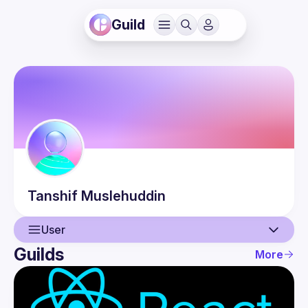
Guild
Tanshif
Muslehuddin
User
Guilds
More
User
Events