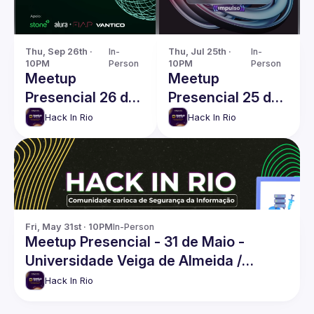
Thu, Sep 26th · 
In-
Thu, Jul 25th · 
In-
10PM
Person
10PM
Person
Meetup
Meetup
Presencial 26 de
Presencial 25 de
Setembro - Hack
Julho - Hack In
Hack In Rio
Hack In Rio
In Rio
Rio
Fri, May 31st · 10PM
In-Person
Meetup Presencial - 31 de Maio -
Universidade Veiga de Almeida /
Campus Tijuca
Hack In Rio