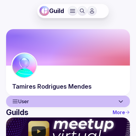
Guild
Tamires Rodrigues
Mendes
User
Guilds
More
User
Events