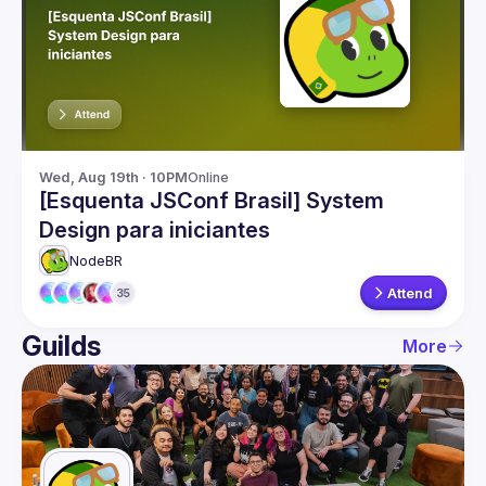
Guilds
Wed, Aug 19th · 10PM
Online
[Esquenta JSConf Brasil] System
Design para iniciantes
NodeBR
Attend
35
Guilds
More