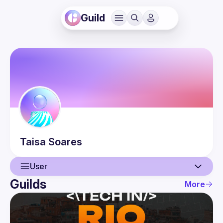
Guild
Taisa
Soares
User
Guilds
More
User
Events