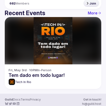
602
Members
Join
Recent Events
More
Fri, May 3rd · 10PM
In-Person
Tem dado em todo lugar!
Tech In Rio
Guild
Docs
Terms
Privacy
Get in touch!
hi@guild.host