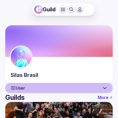
Guild
Silas
Brasil
User
Guilds
More
User
Events