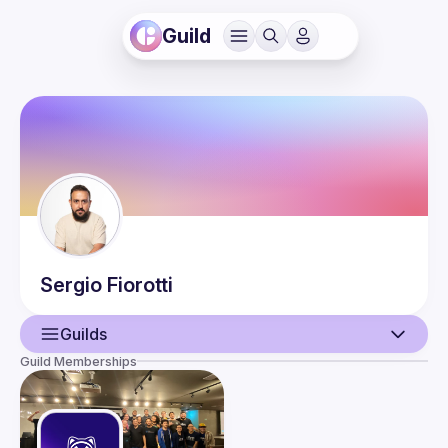
Guild
Sergio
Fiorotti
Guilds
Guild Memberships
User
Guilds