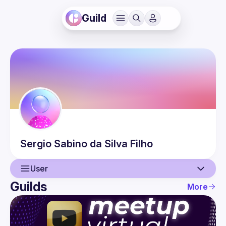
Guild
Sergio
Sabino da Silva Filho
User
Guilds
More
User
Events