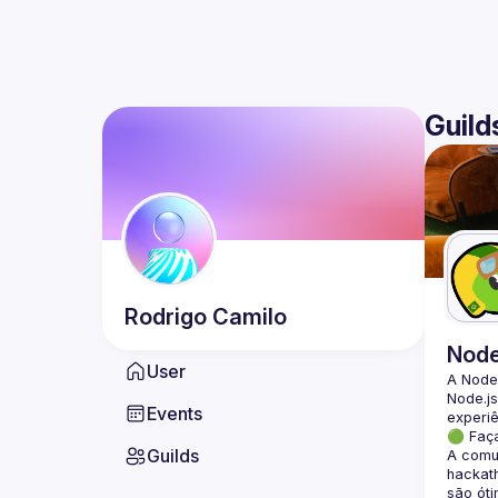
Guild
Rodrigo
Camilo
Nod
User
A Node
Node.js
Events
🟢 Faç
Guilds
A comun
hackath