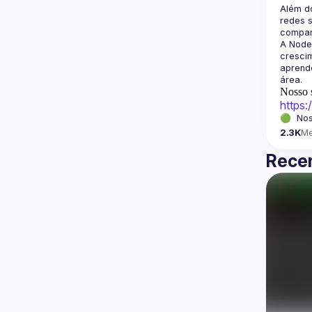
Além d
redes s
A Node
crescim
aprende
Nosso s
https
🟢  Nos
2.3K
M
Recen