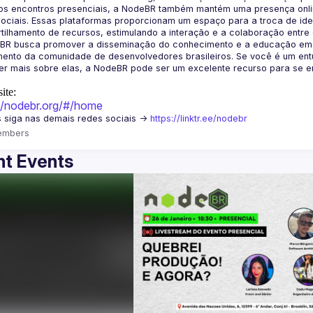
os encontros presenciais, a NodeBR também mantém uma presença online
ociais. Essas plataformas proporcionam um espaço para a troca de idei
BR busca promover a disseminação do conhecimento e a educação em Jav
ento da comunidade de desenvolvedores brasileiros. Se você é um entu
r mais sobre elas, a NodeBR pode ser um excelente recurso para se env
ite:
://nodebr.org/#/home
 siga nas demais redes sociais -> 
https://linktr.ee/nodebr
embers
t Events