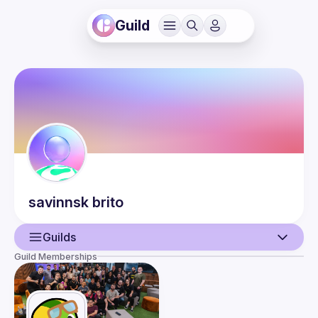
Guild
savinnsk
brito
Guilds
Guild Memberships
User
Events