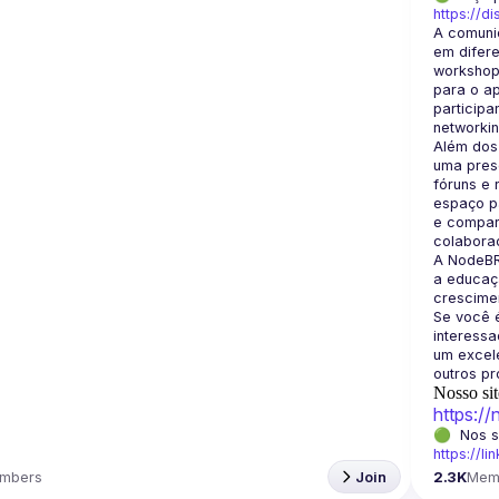
https://d
A comuni
em difere
workshops
para o a
participa
Além dos
uma prese
fóruns e 
espaço pa
e compart
A NodeBR
a educaçã
crescimen
Se você é
interess
um excele
Nosso sit
https:/
https://li
mbers
Join
2.3K
Mem