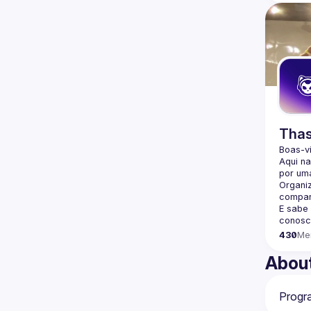
Thas
Boas-v
Aqui n
por uma
Organi
compar
E sabe
conosc
430
Me
Abou