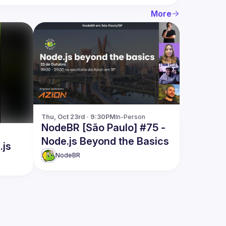
More
Thu, Oct 23rd · 9:30PM
In-Person
NodeBR [São Paulo] #75 -
Node.js Beyond the Basics
.js
NodeBR