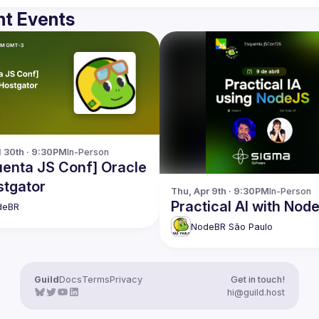
t Events
l 30th · 9:30PM
In-Person
uenta JS Conf] Oracle
stgator
Thu, Apr 9th · 9:30PM
In-Person
Practical AI with Node
deBR
NodeBR São Paulo
Guild
Docs
Terms
Privacy
Get in touch!
hi@guild.host