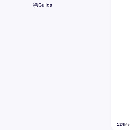
Guilds
124
Me