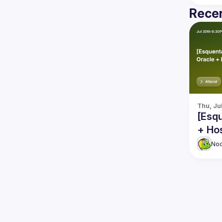
Recen
Thu, Ju
[Esq
+ Ho
No