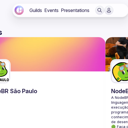
Guilds
Events
Presentations
s
BR São Paulo
Node
A NodeBR
linguage
execução 
programad
conhecime
🟢 Faça 