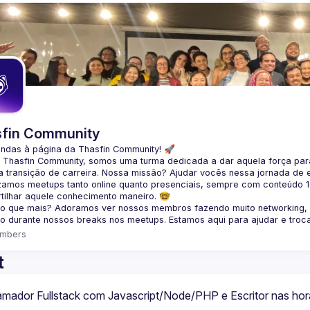
fin Community
indas à página da 
Thasfin Community
! 🚀
a Thasfin Community, somos uma turma dedicada a dar aquela força para
 transição de carreira
. Nossa missão? Ajudar vocês nessa jornada de 
zamos 
meetups tanto online quanto presenciais
, sempre com conteúdo 
tilhar aquele conhecimento maneiro. 🤓
 o que mais? Adoramos ver nossos membros fazendo muito 
networking
,
o durante nossos breaks nos meetups. Estamos aqui para ajudar e troc
mbers
t