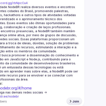
iscord.gg/rbNpcCu4
dade NodeBR realiza diversos eventos e encontros 
ntes cidades do Brasil, promovendo palestras, 
, hackathons e outros tipos de atividades voltadas 
prendizado e o aprimoramento técnico dos 
ntes. Esses eventos são ótimas oportunidades para 
 encontros presenciais, a NodeBR também mantém 
nça online ativa, por meio de grupos de discussão, 
redes sociais. Essas plataformas proporcionam um 
ra a troca de ideias, dúvidas, solução de problemas 
ilhamento de recursos, estimulando a interação e a 
 busca promover a disseminação do conhecimento e 
o em JavaScript e Node.js, contribuindo para o 
to da comunidade de desenvolvedores brasileiros. 
 um entusiasta dessas tecnologias ou está 
ado em aprender mais sobre elas, a NodeBR pode ser 
nte recurso para se envolver e se conectar com 
e:
/nodebr.org/#/home
🟢  Nos siga nas demais redes sociais -> 
nktr.ee/nodebr
bers
Join