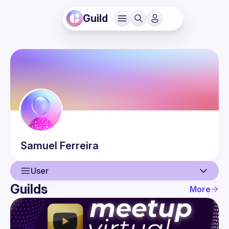
Guild
Samuel
Ferreira
User
Guilds
More
User
Events