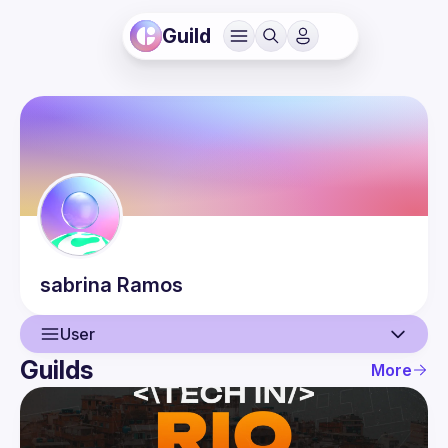
Guild
sabrina
Ramos
User
Guilds
More
User
Events