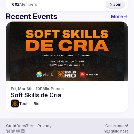
602
Members
Join
Recent Events
More
Fri, Mar 8th · 10PM
In-Person
Soft Skills de Cria
Tech In Rio
Guild
Docs
Terms
Privacy
Get in touch!
hi@guild.host