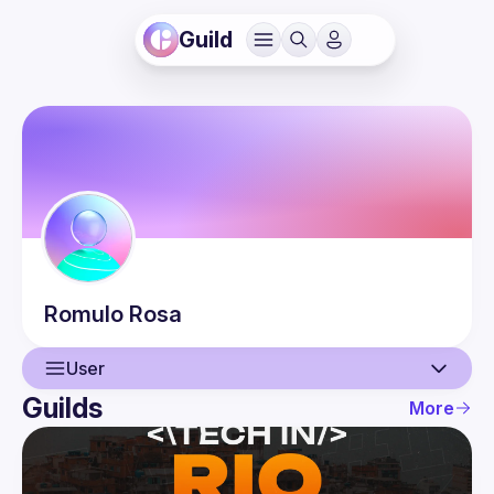
Guild
Romulo
Rosa
User
Guilds
More
User
Events