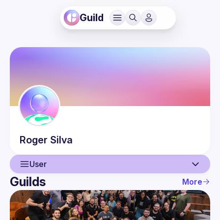
Guild
Roger
Silva
User
Guilds
More
User
Guilds