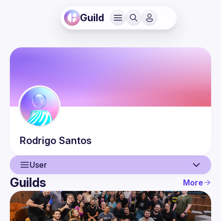
Guild
Rodrigo
Santos
User
Guilds
More
User
Events