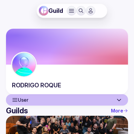
Guild
RODRIGO
ROQUE
User
Guilds
More
User
Guilds