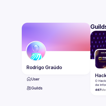
Guild
Rodrigo
Graúdo
Hack
User
O Hack
Guilds
407
Me