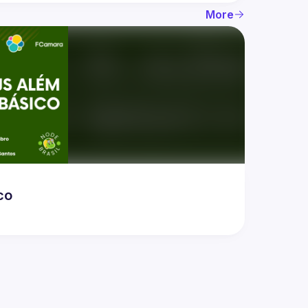
More
co