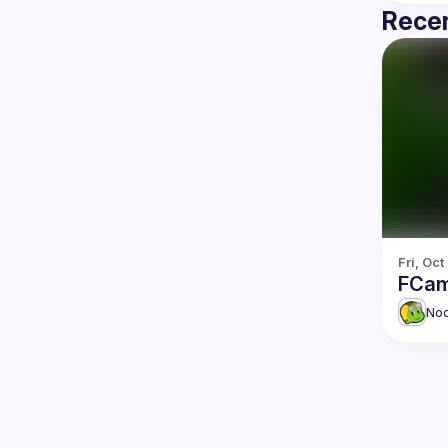
Recen
Fri, Oct
FCam
No