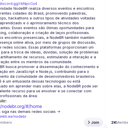
/discord.gg/rbNpcCu4
nidade NodeBR realiza diversos eventos e encontros 
rentes cidades do Brasil, promovendo palestras, 
ps, hackathons e outros tipos de atividades voltadas 
aprendizado e o aprimoramento técnico dos 
pantes. Esses eventos são ótimas oportunidades para 
os encontros presenciais, a NodeBR também mantém 
sença online ativa, por meio de grupos de discussão, 
e redes sociais. Essas plataformas proporcionam um 
para a troca de ideias, dúvidas, solução de problemas 
rtilhamento de recursos, estimulando a interação e a 
BR busca promover a disseminação do conhecimento e 
ção em JavaScript e Node.js, contribuindo para o 
ento da comunidade de desenvolvedores brasileiros. 
 é um entusiasta dessas tecnologias ou está 
ssado em aprender mais sobre elas, a NodeBR pode ser 
lente recurso para se envolver e se conectar com 
ite:
://nodebr.org/#/home
🟢  Nos siga nas demais redes sociais -> 
/linktr.ee/nodebr
embers
Join
2K
Membe