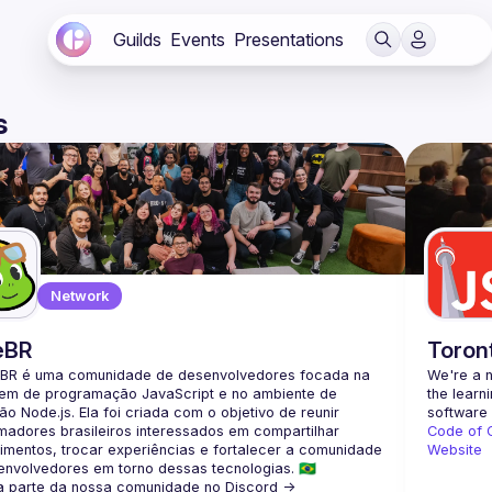
Guilds
Events
Presentations
s
Network
eBR
Toron
BR é uma comunidade de desenvolvedores focada na 
We're a n
gem de programação JavaScript e no ambiente de 
the learn
o Node.js. Ela foi criada com o objetivo de reunir 
adores brasileiros interessados em compartilhar 
Code of 
mentos, trocar experiências e fortalecer a comunidade 
Website
a parte da nossa comunidade no Discord ->