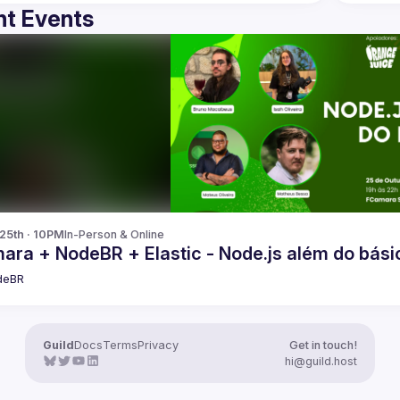
t Events
 25th · 10PM
In-Person & Online
ara + NodeBR + Elastic - Node.js além do bási
deBR
Guild
Docs
Terms
Privacy
Get in touch!
hi@guild.host