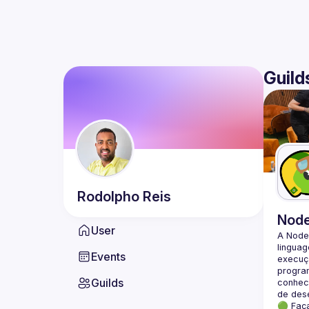
Guild
Rodolpho
Reis
Nod
User
A Node
lingua
Events
execuçã
program
Guilds
conheci
🟢 Faç