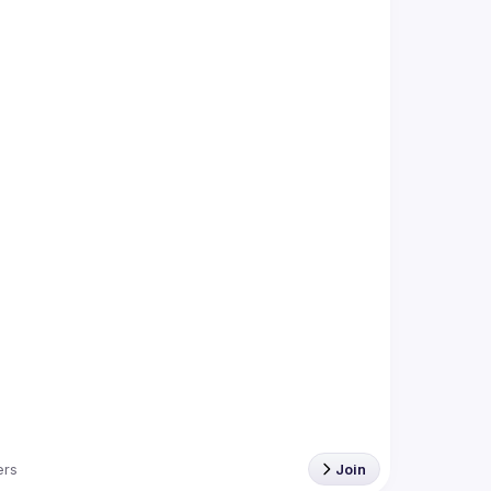
rs
Join