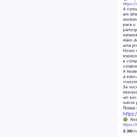
https:/
A comu
em dife
worksho
para o 
partici
Além d
uma pre
fóruns 
espaço 
e compa
A Node
a educa
crescim
Se você
intere
um exce
Nosso s
https
https:/
2.3K
M