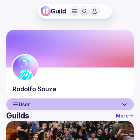
Guild
Rodolfo
Souza
User
Guilds
More
User
Events