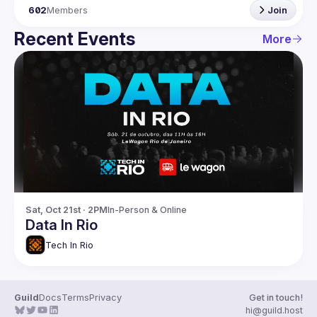
602
Members
Join
Recent Events
More
Sat, Oct 21st · 2PM
In-Person & Online
Data In Rio
Tech In Rio
Guild
Docs
Terms
Privacy
Get in touch!
hi@guild.host