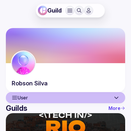
Guild
Robson
Silva
User
Guilds
More
User
Events